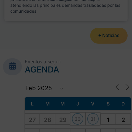
atendiendo las principales demandas trasladadas por las
comunidades
+ Noticias
Eventos a seguir
AGENDA
L
M
M
J
V
S
D
30
31
27
28
29
1
2