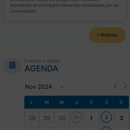
atendiendo las principales demandas trasladadas por las
comunidades
+ Noticias
Eventos a seguir
AGENDA
L
M
M
J
V
S
D
31
2
28
29
30
1
3