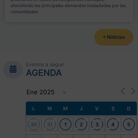
atendiendo las principales demandas trasladadas por las
comunidades
+ Noticias
Eventos a seguir
AGENDA
L
M
M
J
V
S
D
+
+
30
31
1
2
3
4
5