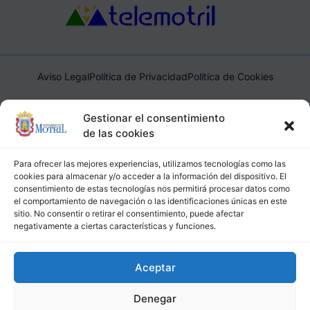
Aviso Legal
Política de Privacidad
Política de Cookies
Ayuntamiento de Motril, Plaza de España, 1, 18600, Motril,
Gestionar el consentimiento
(Granada), CIF: P1814200J, DIR3: L01181400
de las cookies
Para ofrecer las mejores experiencias, utilizamos tecnologías como las
cookies para almacenar y/o acceder a la información del dispositivo. El
consentimiento de estas tecnologías nos permitirá procesar datos como
el comportamiento de navegación o las identificaciones únicas en este
sitio. No consentir o retirar el consentimiento, puede afectar
negativamente a ciertas características y funciones.
Aceptar
Denegar