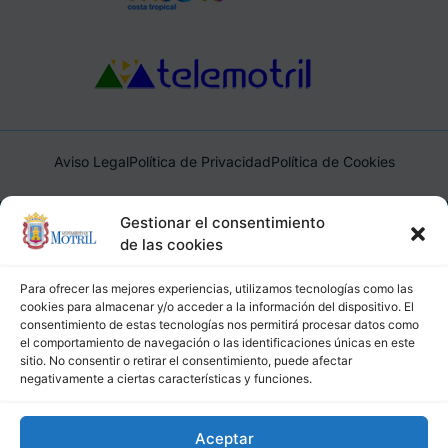
Aviso Legal
Política de Privacidad
Política de Cookies
Ayuntamiento de Motril, Plaza de España, 1, 18600, Motril,
Gestionar el consentimiento
(Granada), CIF: P1814200J, DIR3: L01181400
de las cookies
Para ofrecer las mejores experiencias, utilizamos tecnologías como las
cookies para almacenar y/o acceder a la información del dispositivo. El
consentimiento de estas tecnologías nos permitirá procesar datos como
el comportamiento de navegación o las identificaciones únicas en este
sitio. No consentir o retirar el consentimiento, puede afectar
negativamente a ciertas características y funciones.
Aceptar