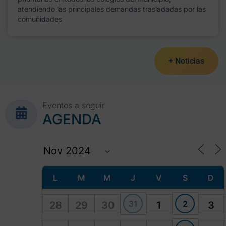
atendiendo las principales demandas trasladadas por las
comunidades
+ Noticias
Eventos a seguir
AGENDA
L
M
M
J
V
S
D
31
2
28
29
30
1
3