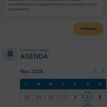
atendiendo las principales demandas trasladadas por las
comunidades
+ Noticias
Eventos a seguir
AGENDA
L
M
M
J
V
S
D
31
2
28
29
30
1
3