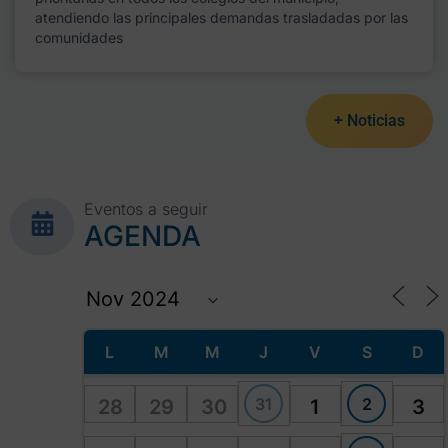
atendiendo las principales demandas trasladadas por las
comunidades
+ Noticias
Eventos a seguir
AGENDA
L
M
M
J
V
S
D
31
2
28
29
30
1
3