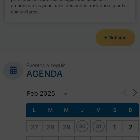
atendiendo las principales demandas trasladadas por las
comunidades
+ Noticias
Eventos a seguir
AGENDA
L
M
M
J
V
S
D
30
31
27
28
29
1
2