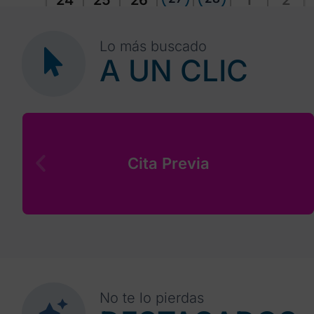
24
25
26
1
2
Lo más buscado
A UN CLIC
Cita Previa
No te lo pierdas