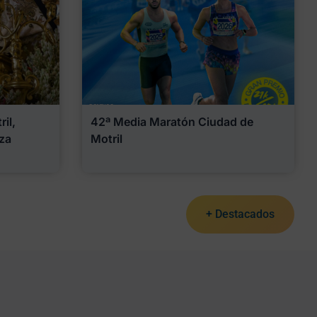
il,
42ª Media Maratón Ciudad de
za
Motril
+ Destacados