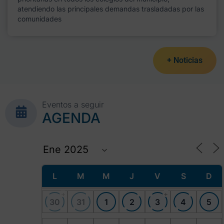
atendiendo las principales demandas trasladadas por las
comunidades
+ Noticias
Eventos a seguir
AGENDA
L
M
M
J
V
S
D
+
+
30
31
1
2
3
4
5