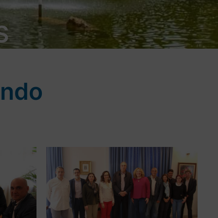
S
ando