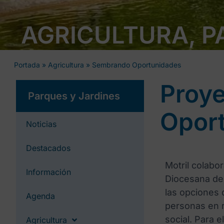
AGRICULTURA, P
Portada
»
Agricultura
»
Sembrando Oportunidades
Proye
Parques y Jardines
Opor
Noticias
Destacados
Motril colabo
Información
Diocesana de
las opciones
Agenda
personas en r
social. Para e
Agricultura