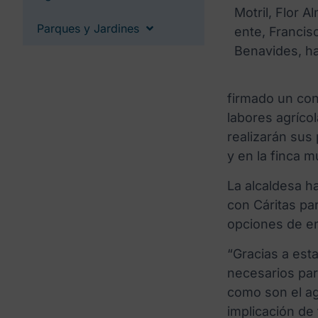
Motril, Flor A
Parques y Jardines
ente, Francis
Benavides, h
firmado un con
labores agríco
realizarán sus
y en la finca m
La alcaldesa h
con Cáritas pa
opciones de en
“Gracias a est
necesarios par
como son el ag
implicación de