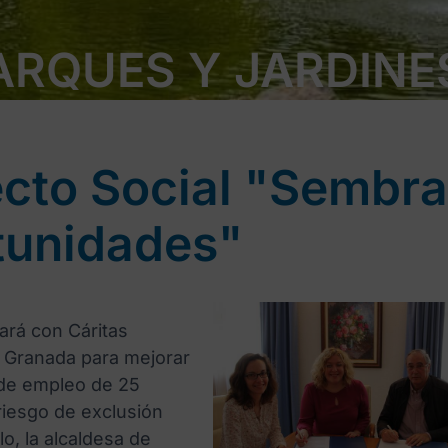
ARQUES Y JARDINE
cto Social "Sembr
tunidades"
rará con Cáritas
 Granada para mejorar
 de empleo de 25
iesgo de exclusión
llo, la alcaldesa de