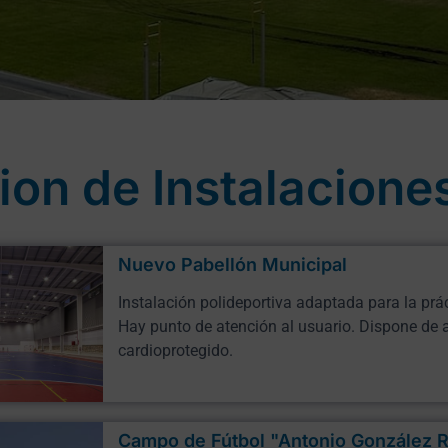
ion de Instalacione
Nuevo Pabellón Municipal
Instalación polideportiva adaptada para la prác
Hay punto de atención al usuario. Dispone de
cardioprotegido.
Campo de Fútbol "Antonio González R