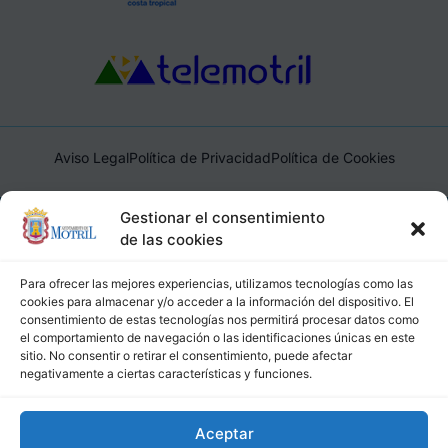
Aviso Legal
Política de Privacidad
Política de Cookies
Ayuntamiento de Motril, Plaza de España, 1, 18600, Motril,
Gestionar el consentimiento
(Granada), CIF: P1814200J, DIR3: L01181400
de las cookies
Para ofrecer las mejores experiencias, utilizamos tecnologías como las
cookies para almacenar y/o acceder a la información del dispositivo. El
consentimiento de estas tecnologías nos permitirá procesar datos como
el comportamiento de navegación o las identificaciones únicas en este
sitio. No consentir o retirar el consentimiento, puede afectar
negativamente a ciertas características y funciones.
Aceptar