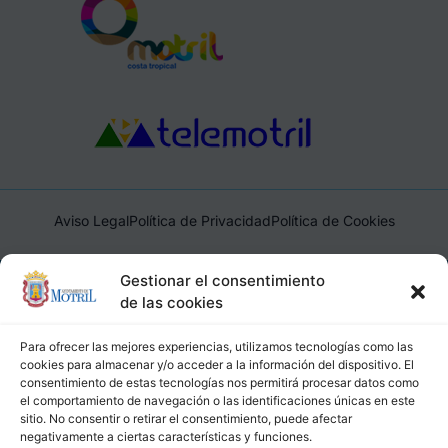
Aviso Legal
Política de Privacidad
Política de Cookies
Ayuntamiento de Motril, Plaza de España, 1, 18600, Motril,
Gestionar el consentimiento
(Granada), CIF: P1814200J, DIR3: L01181400
de las cookies
Para ofrecer las mejores experiencias, utilizamos tecnologías como las
cookies para almacenar y/o acceder a la información del dispositivo. El
consentimiento de estas tecnologías nos permitirá procesar datos como
el comportamiento de navegación o las identificaciones únicas en este
sitio. No consentir o retirar el consentimiento, puede afectar
negativamente a ciertas características y funciones.