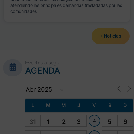
atendiendo las principales demandas trasladadas por las
comunidades
+ Noticias
Eventos a seguir
AGENDA
L
M
M
J
V
S
D
4
31
1
2
3
5
6