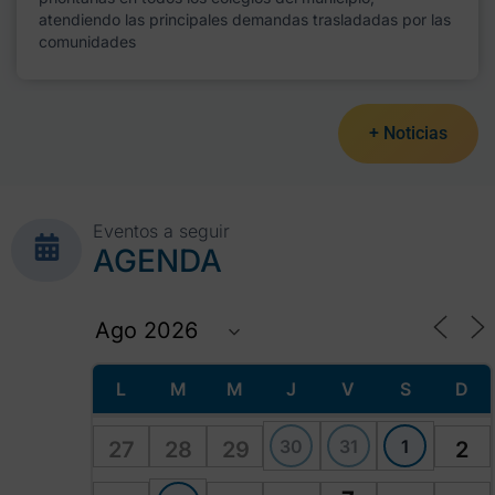
atendiendo las principales demandas trasladadas por las
comunidades
+ Noticias
Eventos a seguir
AGENDA
L
M
M
J
V
S
D
30
31
1
27
28
29
2