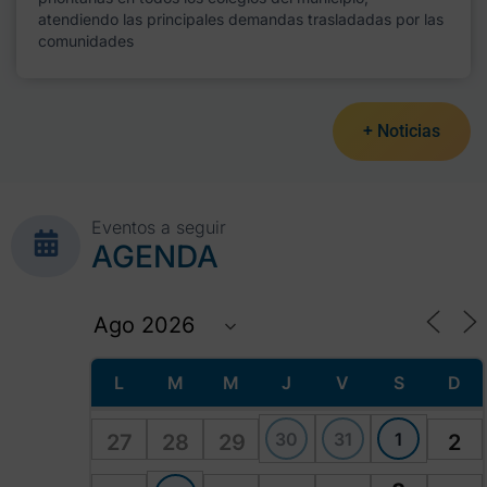
atendiendo las principales demandas trasladadas por las
comunidades
+ Noticias
Eventos a seguir
AGENDA
L
M
M
J
V
S
D
30
31
1
27
28
29
2