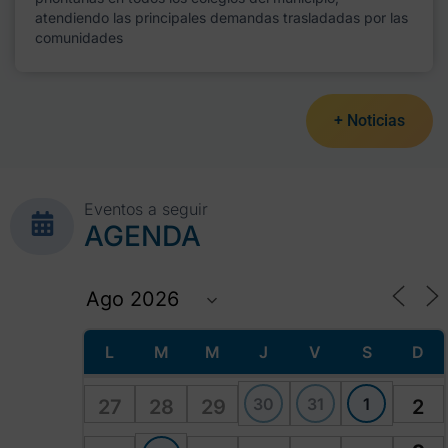
atendiendo las principales demandas trasladadas por las
comunidades
+ Noticias
Eventos a seguir
AGENDA
L
M
M
J
V
S
D
30
31
1
27
28
29
2