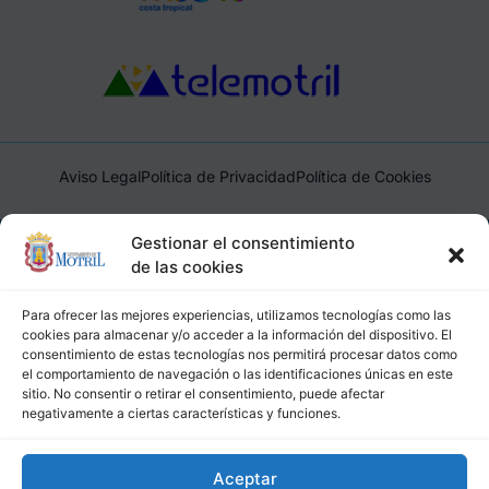
Aviso Legal
Política de Privacidad
Política de Cookies
Ayuntamiento de Motril, Plaza de España, 1, 18600, Motril,
Gestionar el consentimiento
(Granada), CIF: P1814200J, DIR3: L01181400
de las cookies
Para ofrecer las mejores experiencias, utilizamos tecnologías como las
cookies para almacenar y/o acceder a la información del dispositivo. El
consentimiento de estas tecnologías nos permitirá procesar datos como
el comportamiento de navegación o las identificaciones únicas en este
sitio. No consentir o retirar el consentimiento, puede afectar
negativamente a ciertas características y funciones.
Aceptar