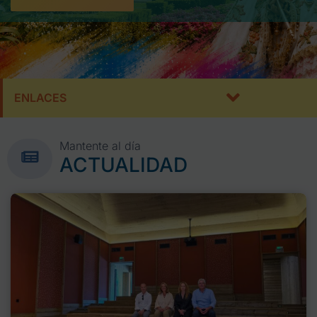
ENLACES
Mantente al día
ACTUALIDAD