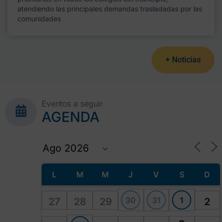
atendiendo las principales demandas trasladadas por las
comunidades
+ Noticias
Eventos a seguir
AGENDA
L
M
M
J
V
S
D
30
31
1
27
28
29
2