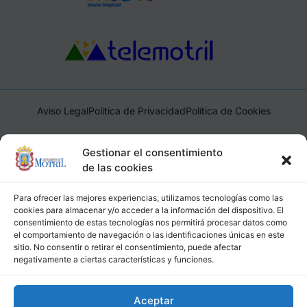
Aviso Legal
Política de Privacidad
Política de Cookies
Ayuntamiento de Motril, Plaza de España, 1, 18600, Motril,
Gestionar el consentimiento
(Granada), CIF: P1814200J, DIR3: L01181400
de las cookies
Para ofrecer las mejores experiencias, utilizamos tecnologías como las
cookies para almacenar y/o acceder a la información del dispositivo. El
consentimiento de estas tecnologías nos permitirá procesar datos como
el comportamiento de navegación o las identificaciones únicas en este
sitio. No consentir o retirar el consentimiento, puede afectar
negativamente a ciertas características y funciones.
Aceptar