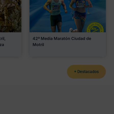
il,
42ª Media Maratón Ciudad de
za
Motril
+ Destacados