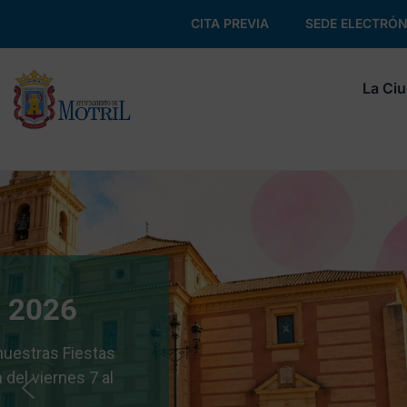
CITA PREVIA
SEDE ELECTRÓN
La Ci
Alégrate el verano
Disfruta de las sesiones de cine de verano,
conciertos, actividades deportivas y mucho más. ¡
te pierdas nada de lo que hemos preparado para ti!
Consulta la programación y participa en nuestras