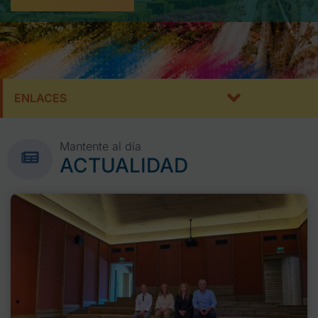
ENLACES
Mantente al día
ACTUALIDAD