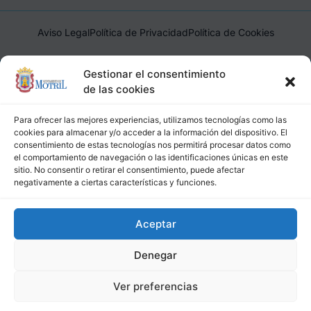
Aviso Legal
Política de Privacidad
Política de Cookies
Ayuntamiento de Motril, Plaza de España, 1, 18600, Motril,
Gestionar el consentimiento
(Granada), CIF: P1814200J, DIR3: L01181400
de las cookies
Para ofrecer las mejores experiencias, utilizamos tecnologías como las
cookies para almacenar y/o acceder a la información del dispositivo. El
consentimiento de estas tecnologías nos permitirá procesar datos como
el comportamiento de navegación o las identificaciones únicas en este
sitio. No consentir o retirar el consentimiento, puede afectar
negativamente a ciertas características y funciones.
Aceptar
Denegar
Ver preferencias