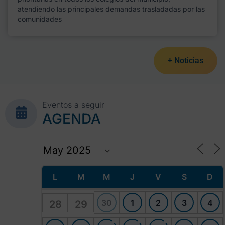
atendiendo las principales demandas trasladadas por las
comunidades
+ Noticias
Eventos a seguir
AGENDA
L
M
M
J
V
S
D
30
1
2
3
4
28
29