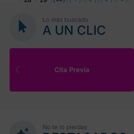
28
29
Lo más buscado
A UN CLIC
Cita Previa
No te lo pierdas