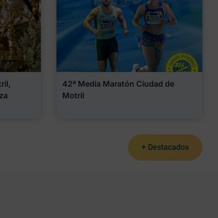
il,
42ª Media Maratón Ciudad de
za
Motril
+ Destacados