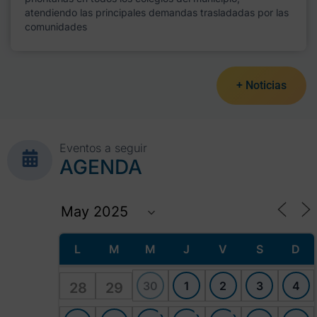
atendiendo las principales demandas trasladadas por las
comunidades
+ Noticias
Eventos a seguir
AGENDA
L
M
M
J
V
S
D
30
1
2
3
4
28
29