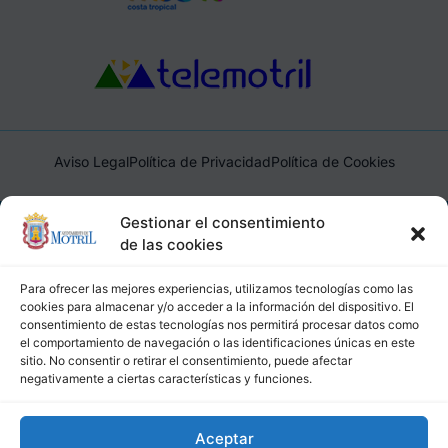
Aviso Legal
Política de Privacidad
Política de Cookies
Ayuntamiento de Motril, Plaza de España, 1, 18600, Motril,
Gestionar el consentimiento
(Granada), CIF: P1814200J, DIR3: L01181400
de las cookies
Para ofrecer las mejores experiencias, utilizamos tecnologías como las
cookies para almacenar y/o acceder a la información del dispositivo. El
consentimiento de estas tecnologías nos permitirá procesar datos como
el comportamiento de navegación o las identificaciones únicas en este
sitio. No consentir o retirar el consentimiento, puede afectar
negativamente a ciertas características y funciones.
Aceptar