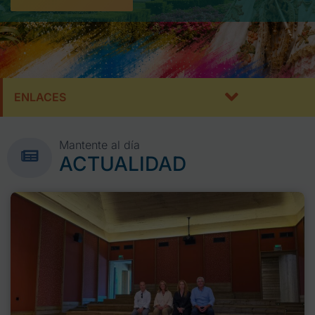
ENLACES
Mantente al día
ACTUALIDAD