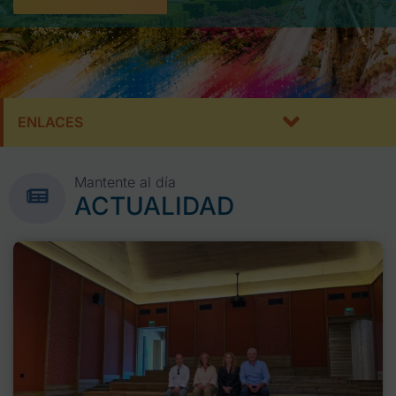
ENLACES
Mantente al día
ACTUALIDAD