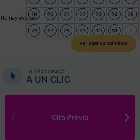
19
20
21
22
23
24
25
No hay eventos
26
27
28
29
30
31
1
Ver agenda completa
Lo más buscado
A UN CLIC
Cita Previa