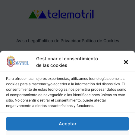
Aviso Legal
Política de Privacidad
Política de Cookies
Ayuntamiento de Motril, Plaza de España, 1, 18600, Motril,
Gestionar el consentimiento
(Granada), CIF: P1814200J, DIR3: L01181400
de las cookies
Para ofrecer las mejores experiencias, utilizamos tecnologías como las
cookies para almacenar y/o acceder a la información del dispositivo. El
consentimiento de estas tecnologías nos permitirá procesar datos como
el comportamiento de navegación o las identificaciones únicas en este
sitio. No consentir o retirar el consentimiento, puede afectar
negativamente a ciertas características y funciones.
Aceptar