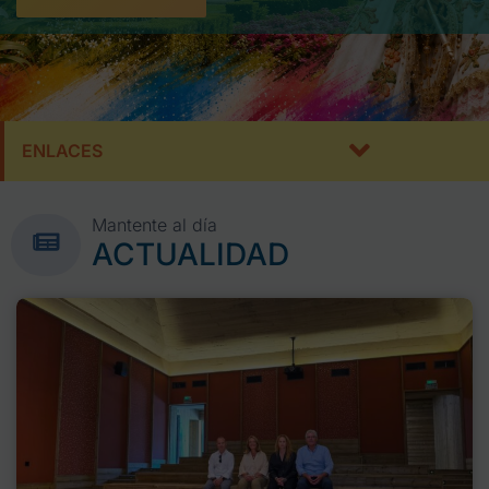
ENLACES
Mantente al día
ACTUALIDAD