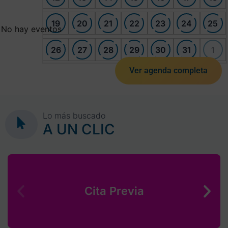
19
20
21
22
23
24
25
No hay eventos
26
27
28
29
30
31
1
Ver agenda completa
Lo más buscado
A UN CLIC
Cita Previa