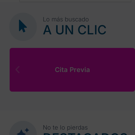
30
1
2
3
4
5
6
Lo más buscado
A UN CLIC
Cita Previa
No te lo pierdas