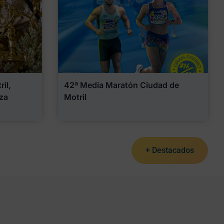
il,
42ª Media Maratón Ciudad de
za
Motril
+ Destacados