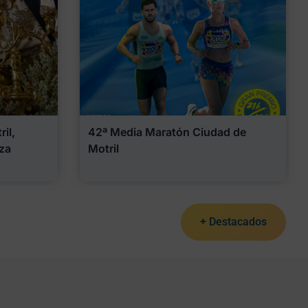
il,
42ª Media Maratón Ciudad de
za
Motril
+ Destacados