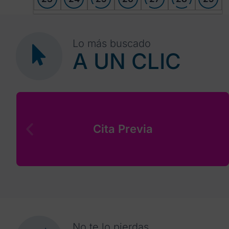
30
1
2
3
4
5
6
Lo más buscado
A UN CLIC
Cita Previa
No te lo pierdas