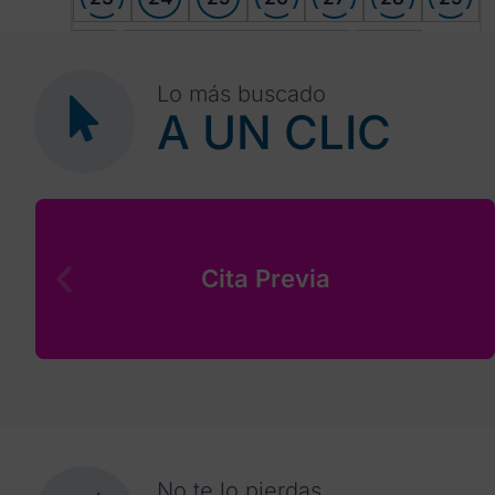
+
+
30
31
1
2
3
4
5
Lo más buscado
A UN CLIC
Cita Previa
No te lo pierdas