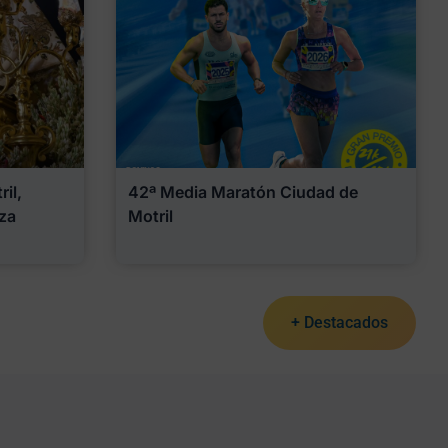
il,
42ª Media Maratón Ciudad de
za
Motril
+ Destacados