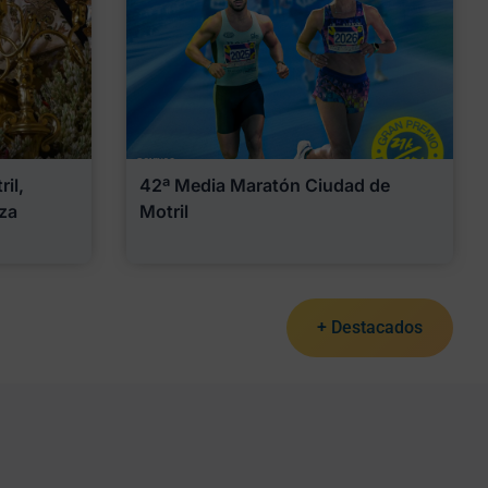
il,
42ª Media Maratón Ciudad de
za
Motril
+ Destacados