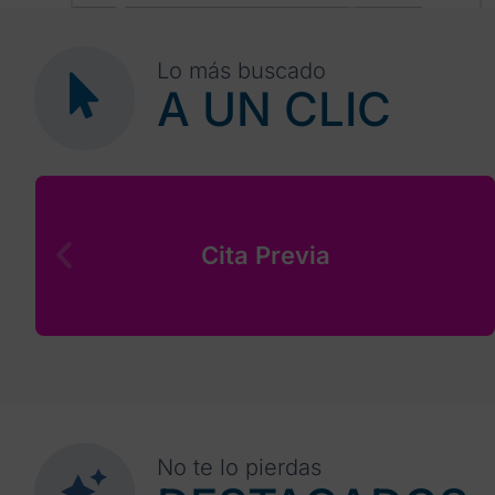
+
+
30
31
1
2
3
4
5
Lo más buscado
A UN CLIC
Cita Previa
No te lo pierdas