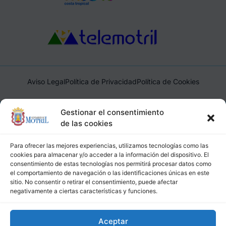
Aviso Legal
Política de Privacidad
Política de Cookies
Ayuntamiento de Motril, Plaza de España, 1, 18600, Motril,
Gestionar el consentimiento
(Granada), CIF: P1814200J, DIR3: L01181400
de las cookies
Para ofrecer las mejores experiencias, utilizamos tecnologías como las
cookies para almacenar y/o acceder a la información del dispositivo. El
consentimiento de estas tecnologías nos permitirá procesar datos como
el comportamiento de navegación o las identificaciones únicas en este
sitio. No consentir o retirar el consentimiento, puede afectar
negativamente a ciertas características y funciones.
Aceptar