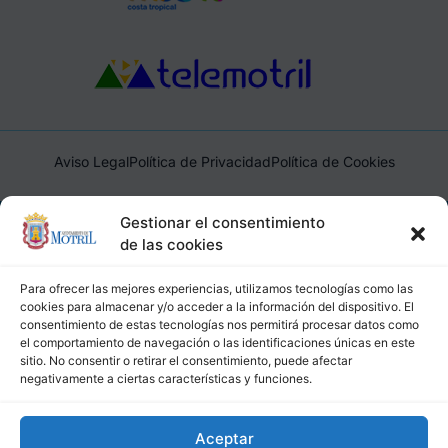
Aviso Legal
Política de Privacidad
Política de Cookies
Ayuntamiento de Motril, Plaza de España, 1, 18600, Motril,
Gestionar el consentimiento
(Granada), CIF: P1814200J, DIR3: L01181400
de las cookies
Para ofrecer las mejores experiencias, utilizamos tecnologías como las
cookies para almacenar y/o acceder a la información del dispositivo. El
consentimiento de estas tecnologías nos permitirá procesar datos como
el comportamiento de navegación o las identificaciones únicas en este
sitio. No consentir o retirar el consentimiento, puede afectar
negativamente a ciertas características y funciones.
Aceptar