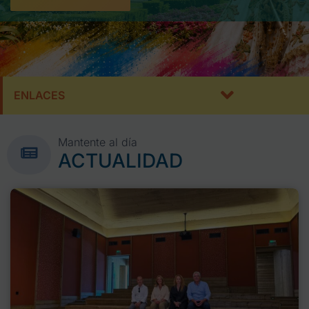
ENLACES
Mantente al día
ACTUALIDAD