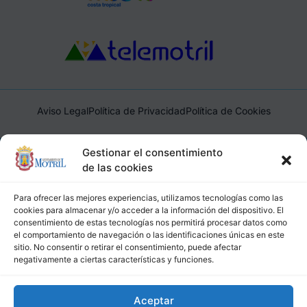
Aviso Legal
Política de Privacidad
Política de Cookies
Ayuntamiento de Motril, Plaza de España, 1, 18600, Motril,
Gestionar el consentimiento
(Granada), CIF: P1814200J, DIR3: L01181400
de las cookies
Para ofrecer las mejores experiencias, utilizamos tecnologías como las
cookies para almacenar y/o acceder a la información del dispositivo. El
consentimiento de estas tecnologías nos permitirá procesar datos como
el comportamiento de navegación o las identificaciones únicas en este
sitio. No consentir o retirar el consentimiento, puede afectar
negativamente a ciertas características y funciones.
Aceptar