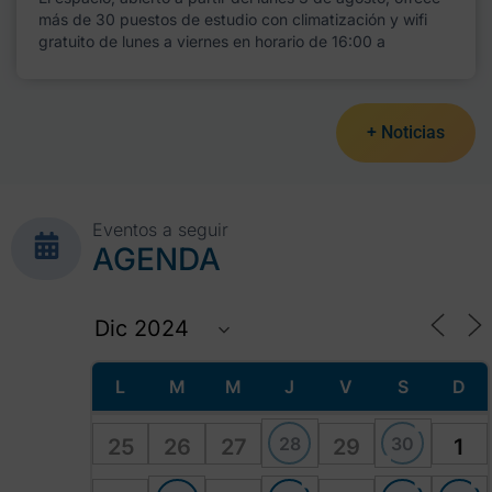
más de 30 puestos de estudio con climatización y wifi
gratuito de lunes a viernes en horario de 16:00 a
+ Noticias
Eventos a seguir
AGENDA
L
M
M
J
V
S
D
28
30
25
26
27
29
1