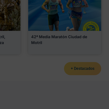
il,
42ª Media Maratón Ciudad de
za
Motril
+ Destacados