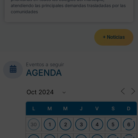
atendiendo las principales demandas trasladadas por las
comunidades
+ Noticias
Eventos a seguir
AGENDA
L
M
M
J
V
S
D
30
1
2
3
4
5
6