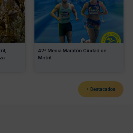
il,
42ª Media Maratón Ciudad de
za
Motril
+ Destacados