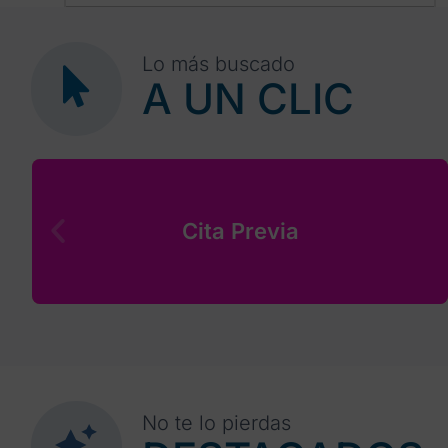
30
1
2
3
4
5
6
Lo más buscado
A UN CLIC
Cita Previa
No te lo pierdas