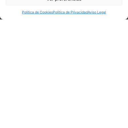
Política de Cookies
Política de Privacidad
Aviso Legal
La Asociación de Vecinos de San
Antonio de Padua confirma que
este año no se podrá representar el
Belén Viviente de Los Tablones
19 de diciembre de 2017