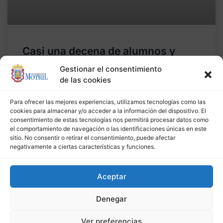
Casi una decena de alumnos y
alumnas del IES La Zafra reciben el
Gestionar el consentimiento
diploma de Mediadores para la
de las cookies
Convivencia
Para ofrecer las mejores experiencias, utilizamos tecnologías como las
cookies para almacenar y/o acceder a la información del dispositivo. El
20 de diciembre de 2017
consentimiento de estas tecnologías nos permitirá procesar datos como
el comportamiento de navegación o las identificaciones únicas en este
sitio. No consentir o retirar el consentimiento, puede afectar
negativamente a ciertas características y funciones.
Aceptar
Denegar
Ver preferencias