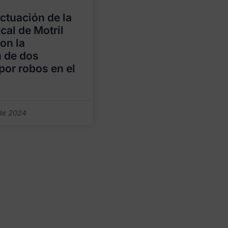
actuación de la
cal de Motril
on la
 de dos
or robos en el
de 2024