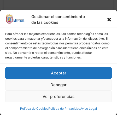
El área de Juventud prepara un
Gestionar el consentimiento
mes de mayo lleno de actividades
de las cookies
para los jóvenes de Motril
Para ofrecer las mejores experiencias, utilizamos tecnologías como las
cookies para almacenar y/o acceder a la información del dispositivo. El
25 de abril de 2018
consentimiento de estas tecnologías nos permitirá procesar datos como
el comportamiento de navegación o las identificaciones únicas en este
sitio. No consentir o retirar el consentimiento, puede afectar
negativamente a ciertas características y funciones.
Aceptar
Denegar
Ver preferencias
Política de Cookies
Política de Privacidad
Aviso Legal