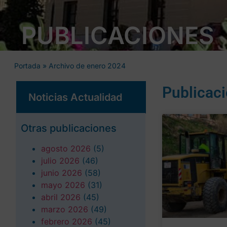
PUBLICACIONES
Portada
»
Archivo de enero 2024
Publicac
Noticias Actualidad
Otras publicaciones
agosto 2026
(5)
julio 2026
(46)
junio 2026
(58)
mayo 2026
(31)
abril 2026
(45)
marzo 2026
(49)
febrero 2026
(45)