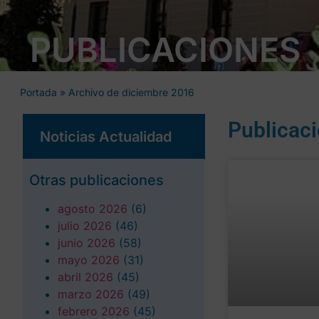
PUBLICACIONES
Portada
»
Archivo de diciembre 2016
Publicac
Noticias Actualidad
Otras publicaciones
agosto 2026
(6)
julio 2026
(46)
junio 2026
(58)
mayo 2026
(31)
abril 2026
(45)
marzo 2026
(49)
febrero 2026
(45)