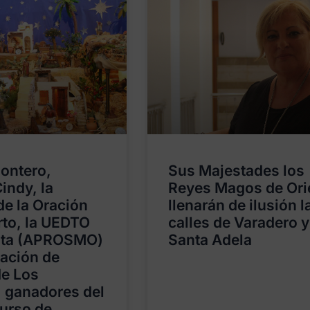
ontero,
Sus Majestades los
indy, la
Reyes Magos de Ori
de la Oración
llenarán de ilusión l
rto, la UEDTO
calles de Varadero y
ata (APROSMO)
Santa Adela
iación de
de Los
 ganadores del
curso de