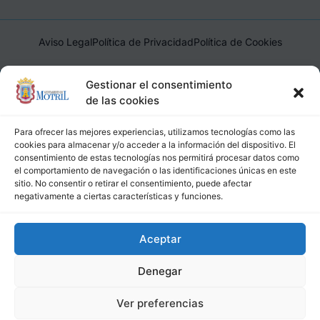
Aviso Legal
Política de Privacidad
Política de Cookies
Ayuntamiento de Motril, Plaza de España, 1, 18600, Motril,
Gestionar el consentimiento
(Granada), CIF: P1814200J, DIR3: L01181400
de las cookies
Para ofrecer las mejores experiencias, utilizamos tecnologías como las
cookies para almacenar y/o acceder a la información del dispositivo. El
consentimiento de estas tecnologías nos permitirá procesar datos como
el comportamiento de navegación o las identificaciones únicas en este
sitio. No consentir o retirar el consentimiento, puede afectar
negativamente a ciertas características y funciones.
Aceptar
Denegar
Ver preferencias