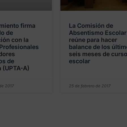
miento firma
La Comisión de
do de
Absentismo Escolar
ión con la
reúne para hacer
Profesionales
balance de los últi
dores
seis meses de curs
os de
escolar
a (UPTA-A)
de 2017
25 de febrero de 2017