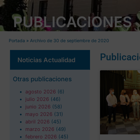
PUBLICACIONES
Portada
»
Archivo de 30 de septiembre de 2020
Publicac
Noticias Actualidad
Otras publicaciones
agosto 2026
(6)
julio 2026
(46)
junio 2026
(58)
mayo 2026
(31)
abril 2026
(45)
marzo 2026
(49)
febrero 2026
(45)