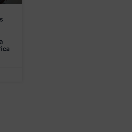
os
a
rica